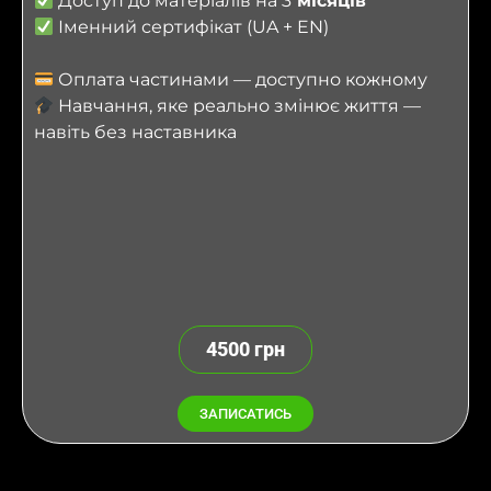
Доступ до матеріалів на 3
місяців
Іменний сертифікат (UA + EN)
Оплата частинами — доступно кожному
Навчання, яке реально змінює життя —
навіть без наставника
4500 грн
ЗАПИСАТИСЬ