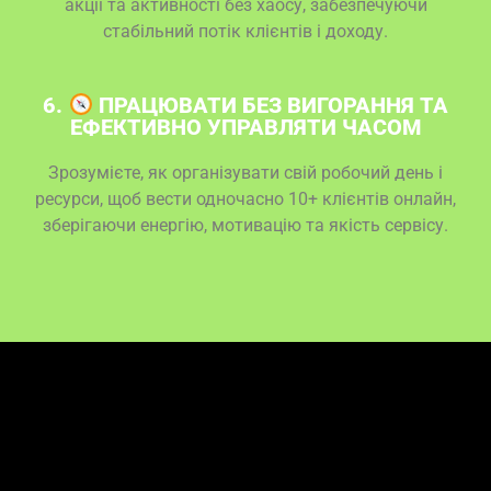
акції та активності без хаосу, забезпечуючи
стабільний потік клієнтів і доходу.
6.
ПРАЦЮВАТИ БЕЗ ВИГОРАННЯ ТА
ЕФЕКТИВНО УПРАВЛЯТИ ЧАСОМ
Зрозумієте, як організувати свій робочий день і
ресурси, щоб вести одночасно 10+ клієнтів онлайн,
зберігаючи енергію, мотивацію та якість сервісу.