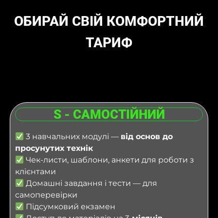
ОБИРАЙ СВІЙ КОМФОРТНИЙ
ТАРИФ
S - САМОСТІЙНИЙ
3 навчальних модулі —
від основ до
просунутих технік
Чек-листи, шаблони, анкети для роботи з
клієнтами
Домашні завдання і тести — для
самоперевірки
Підсумковий екзамен