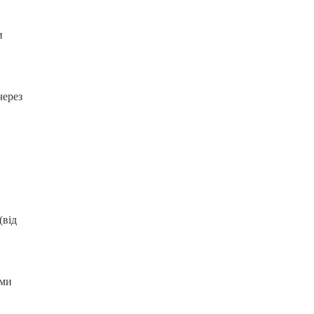
и
через
(від
ими