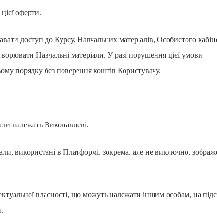
цієї оферти.
авати доступ до Курсу, Навчальних матеріалів, Особистого кабін
творювати Навчальні матеріали. У разі порушення цієї умови
ьому порядку без поверення коштів Користувачу.
іали належать Виконавцеві.
іали, використані в Платформі, зокрема, але не виключно, зображ
ектуальної власності, що можуть належати іншим особам, на підс
и.