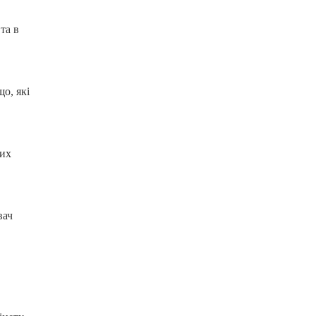
та в
о, які
них
вач