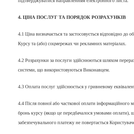
підтверджуватися направленням електронного листа.
4. ЦІНА ПОСЛУГ ТА ПОРЯДОК РОЗРАХУНКІВ
4.1 Ціна визначається та застосовується відповідно до о
Курсу та (або) соцмережах чи рекламних матеріалах.
4.2 Розрахунки за послуги здійснюються шляхом перера
системи, що використовуються Виконавцем.
4.3 Оплата послуг здійснюється у гривневому еквівалент
4.4 Після повної або часткової оплати інформаційного 
бронь курсу (якщо це передбачалося умовами оплати), щ
забезпечувального платежу не повертається Користуваче