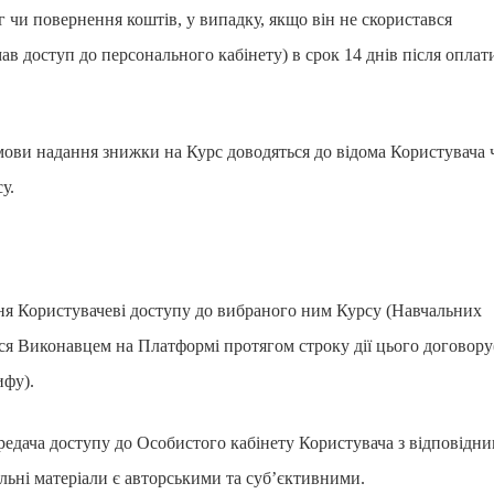
 чи повернення коштів, у випадку, якщо він не скористався
в доступ до персонального кабінету) в срок 14 днів після оплат
мови надання знижки на Курс доводяться до відома Користувача 
у.
ня Користувачеві доступу до вибраного ним Курсу (Навчальних
ься Виконавцем на Платформі протягом строку дії цього договору
ифу).
едача доступу до Особистого кабінету Користувача з відповідн
ьні матеріали є авторськими та суб’єктивними.