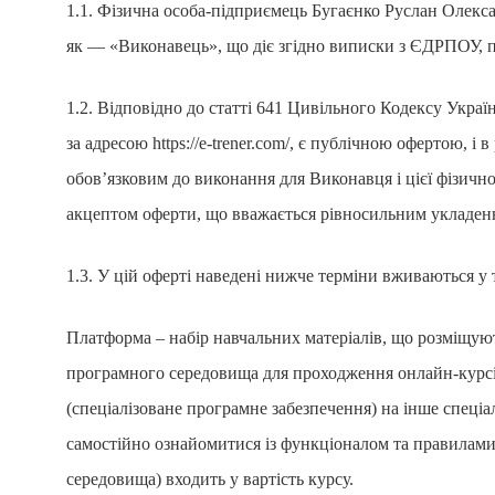
1.1. Фізична особа-підприємець Бугаєнко Руслан Олекс
як — «Виконавець», що діє згідно виписки з ЄДРПОУ, п
1.2. Відповідно до статті 641 Цивільного Кодексу Укра
за адресою https://e-trener.com/, є публічною офертою, і 
обов’язковим до виконання для Виконавця і цієї фізичн
акцептом оферти, що вважається рівносильним укладенн
1.3. У цій оферті наведені нижче терміни вживаються у 
Платформа – набір навчальних матеріалів, що розміщую
програмного середовища для проходження онлайн-курс
(спеціалізоване програмне забезпечення) на інше спеці
самостійно ознайомитися із функціоналом та правила
середовища) входить у вартість курсу.