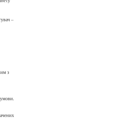
інету
тувач –
ним з
 умови.
начених