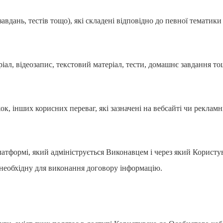
авдань, тестів тощо), які складені відповідно до певної тематики 
іал, відеозапис, текстовий матеріал, тести, домашнє завдання тощ
к, інших корисних переваг, які зазначені на вебсайті чи реклам
атформі, який адмініструється Виконавцем і через який Користу
 необхідну для виконання договору інформацію.