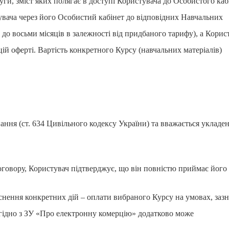
уги, зміст яких полягає в доступі Користувача до Особистого каб
вача через його Особистий кабінет до відповідних Навчальних
 до восьми місяців в залежності від придбаного тарифу), а Корис
ій оферті. Вартість конкретного Курсу (навчальних матеріалів)
ання (ст. 634 Цивільного кодексу України) та вважається укладе
говору, Користувач підтверджує, що він повністю приймає його
снення конкретних дій – оплати вибраного Курсу на умовах, заз
гідно з ЗУ «Про електронну комерцію» додатково може