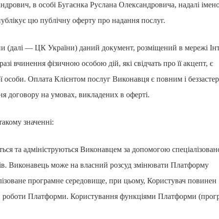
андрович, в особі Бугаєнка Руслана Олександровича, надалі імен
ублікує цю публічну оферту про надання послуг.
їни (далі — ЦК України) даний документ, розміщений в мережі Ін
в разі вчинення фізичною особою дій, які свідчать про її акцепт, є
ої особи. Оплата Клієнтом послуг Виконавця є повним і беззаст
я договору на умовах, викладених в оферті.
такому значенні:
ться та адмініструються Виконавцем за допомогою спеціалізован
ів. Виконавець може на власний розсуд змінювати Платформу
алізоване програмне середовище, при цьому, Користувач повинен
ми роботи Платформи. Користування функціями Платформи (прог