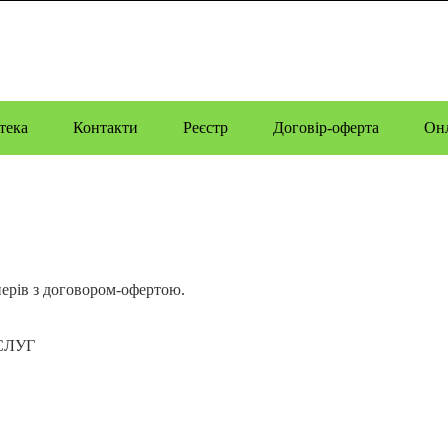
тека
Контакти
Реєстр
Договір-оферта
Онл
ерів з договором-офертою.
СЛУГ