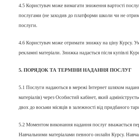
4.5 Користувач може вимагати зниження вартості послуг
послугами (не заходив до платформи школи чи не отрима
послуги.
4.6 Користувач може отримати знижку на ціну Курсу. У
рекламні матеріали. Знижка надається після купівлі Курс
5. ПОРЯДОК ТА ТЕРМІНИ НАДАННЯ ПОСЛУГ
5.1 Послуги надаються в мережі Інтернет шляхом надан
матеріалів) через Особистий кабінет, який адмініструєт
двох до восьми місяців в залежності від придбаного тар
5.2 Моментом виконання надання послуг вважається пер
Навчальними матеріалами певного онлайн Курсу. Навчал