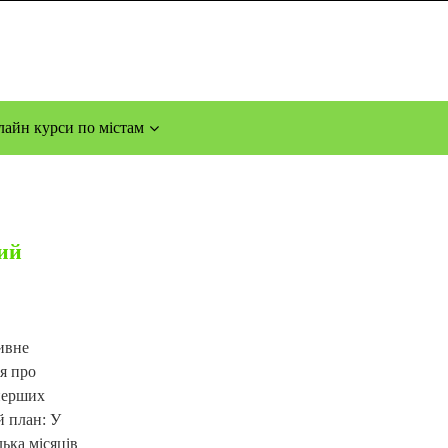
айн курси по містам
вий
тивне
ня про
 перших
й план: У
ька місяців