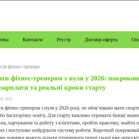
тека
Контакти
Реєстр
Договір-оферта
Онл
сія фітнес-тренера
ати фітнес-тренером з нуля у 2026: покроко
 зарплати та реальні кроки старту
Я, 2026
и фітнес-тренером з нуля у 2026 році, не обов’язково мати спор
бо багаторічну освіту. Для старту важливо отримати базові знан
ня, харчування та роботу з клієнтами, пройти практику, знайти
их і поступово побудувати систему роботи. Короткий покрокови
му новачки можуть почати отримувати перші гроші вже через кіл