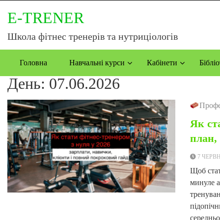
E-TRENER
Школа фітнес тренерів та нутриціологів
Головна
Навчальні курси
Кабінети
Бібліо
День:
07.06.2026
Профе
Як ст
план,
7 ЧЕРВН
Щоб стат
минуле а
тренуван
підопічн
середньо